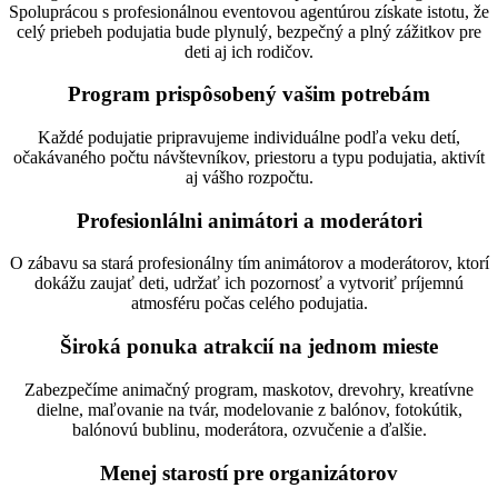
Spoluprácou s profesionálnou eventovou agentúrou získate istotu, že
celý priebeh podujatia bude plynulý, bezpečný a plný zážitkov pre
deti aj ich rodičov.
Program prispôsobený vašim potrebám
Každé podujatie pripravujeme individuálne podľa veku detí,
očakávaného počtu návštevníkov, priestoru a typu podujatia, aktivít
aj vášho rozpočtu.
Profesionlálni animátori a moderátori
O zábavu sa stará profesionálny tím animátorov a moderátorov, ktorí
dokážu zaujať deti, udržať ich pozornosť a vytvoriť príjemnú
atmosféru počas celého podujatia.
Široká ponuka atrakcií na jednom mieste
Zabezpečíme animačný program, maskotov, drevohry, kreatívne
dielne, maľovanie na tvár, modelovanie z balónov, fotokútik,
balónovú bublinu, moderátora, ozvučenie a ďalšie.
Menej starostí pre organizátorov