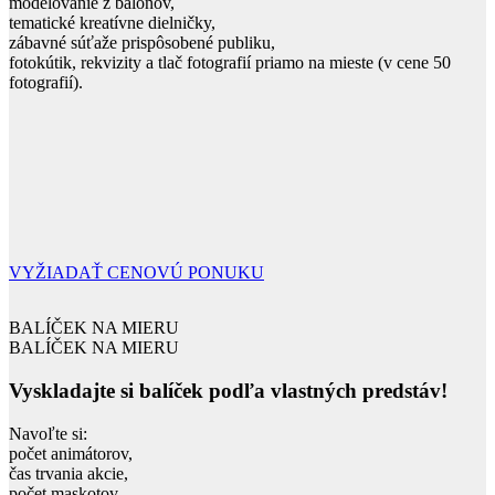
modelovanie z balónov,
tematické kreatívne dielničky,
zábavné súťaže prispôsobené publiku,
fotokútik, rekvizity a tlač fotografií priamo na mieste (v cene 50
fotografií).
VYŽIADAŤ CENOVÚ PONUKU
BALÍČEK NA MIERU
BALÍČEK NA MIERU
Vyskladajte si balíček podľa vlastných predstáv!
Navoľte si:
počet animátorov,
čas trvania akcie,
počet maskotov,