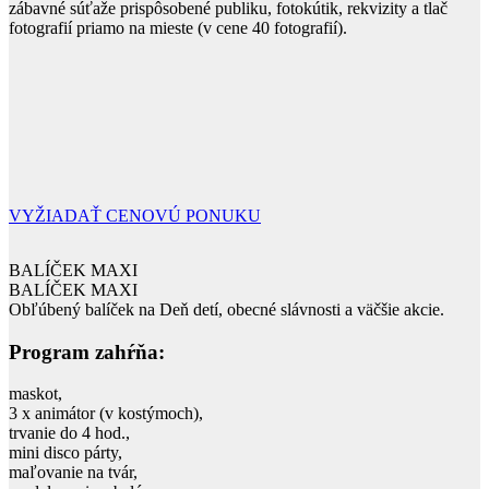
zábavné súťaže prispôsobené publiku, fotokútik, rekvizity a tlač
fotografií priamo na mieste (v cene 40 fotografií).
VYŽIADAŤ CENOVÚ PONUKU
BALÍČEK MAXI
BALÍČEK MAXI
Obľúbený balíček na Deň detí, obecné slávnosti a väčšie akcie.
Program zahŕňa:
maskot,
3 x animátor (v kostýmoch),
trvanie do 4 hod.,
mini disco párty,
maľovanie na tvár,