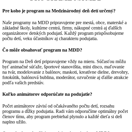
Pre koho je program na Medzinárodný deň detí určený?
Naše programy na MDD pripravujeme pre mestá, obce, materské a
základné školy, kultúrne centrá, firmy, nákupné centrá aj ďalších
organizátorov detských podujatí. Každý program prispôsobujeme
počtu detí, veku účastníkov aj charakteru podujatia.
Čo môže obsahovať program na MDD?
Program na Deň detí pripravujeme vždy na mieru. Súčasťou môžu
byť animačné súťaže, športové stanovištia, mini disco, maľovanie
na tvár, modelovanie z balónov, maskoti, kreatívne dielne, drevohry,
fotokútik, balónová bublina, moderátor, ozvučenie aj ďalšie atrakcie
podľa vašich predstáv.
Koľko animátorov odporúčate na podujatie?
Počet animátorov závisí od očakávaného počtu detí, rozsahu
programu a dĺžky podujatia. Radi vám odporučíme optimálny počet
členov tímu, aby program prebiehal plynulo a každé dieťa si deň
naplno užilo.