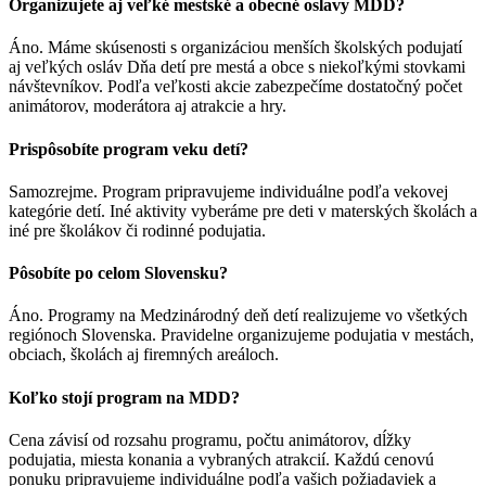
Organizujete aj veľké mestské a obecné oslavy MDD?
Áno. Máme skúsenosti s organizáciou menších školských podujatí
aj veľkých osláv Dňa detí pre mestá a obce s niekoľkými stovkami
návštevníkov. Podľa veľkosti akcie zabezpečíme dostatočný počet
animátorov, moderátora aj atrakcie a hry.
Prispôsobíte program veku detí?
Samozrejme. Program pripravujeme individuálne podľa vekovej
kategórie detí. Iné aktivity vyberáme pre deti v materských školách a
iné pre školákov či rodinné podujatia.
Pôsobíte po celom Slovensku?
Áno. Programy na Medzinárodný deň detí realizujeme vo všetkých
regiónoch Slovenska. Pravidelne organizujeme podujatia v mestách,
obciach, školách aj firemných areáloch.
Koľko stojí program na MDD?
Cena závisí od rozsahu programu, počtu animátorov, dĺžky
podujatia, miesta konania a vybraných atrakcií. Každú cenovú
ponuku pripravujeme individuálne podľa vašich požiadaviek a