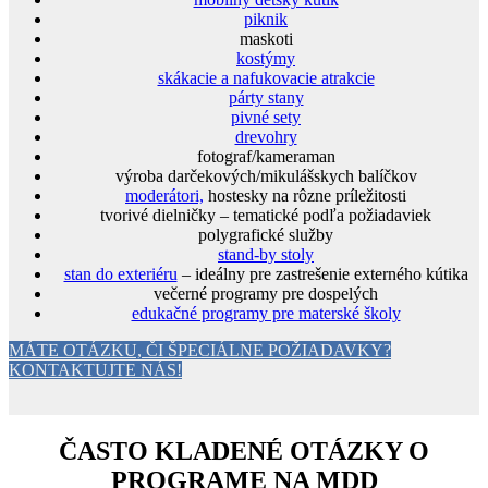
piknik
maskoti
kostýmy
skákacie a nafukovacie atrakcie
párty stany
pivné sety
drevohry
fotograf/kameraman
výroba darčekových/mikulášskych balíčkov
moderátori,
hostesky na rôzne príležitosti
tvorivé dielničky – tematické podľa požiadaviek
polygrafické služby
stand-by stoly
stan do exteriéru
– ideálny pre zastrešenie externého kútika
večerné programy pre dospelých
edukačné programy pre materské školy
MÁTE OTÁZKU, ČI ŠPECIÁLNE POŽIADAVKY?
KONTAKTUJTE NÁS!
ČASTO KLADENÉ OTÁZKY O
PROGRAME NA MDD