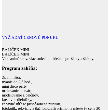
VYŽIADAŤ CENOVÚ PONUKU
BALÍČEK MINI
BALÍČEK MINI
Viac animátorov, viac smiechu – ideálne pre školy a škôlky.
Program zahŕňa:
2x animátor,
trvanie do 2,5 hod.,
mini disco párty,
maľovanie na tvár,
modelovanie z balónov,
kreatívne dielničky,
zábavné súťaže prispôsobené publiku,
fotokútik, rekvizity a tlač fotografií priamo na mieste (v cene 20