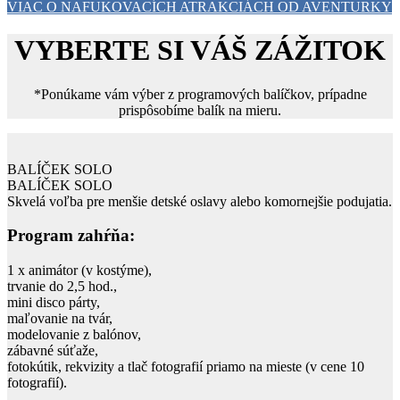
VIAC O NAFUKOVACÍCH ATRAKCIÁCH OD AVENTURKY
VYBERTE SI VÁŠ ZÁŽITOK
*Ponúkame vám výber z programových balíčkov, prípadne
prispôsobíme balík na mieru.
BALÍČEK SOLO
BALÍČEK SOLO
Skvelá voľba pre menšie detské oslavy alebo komornejšie podujatia.
Program zahŕňa:
1 x animátor (v kostýme),
trvanie do 2,5 hod.,
mini disco párty,
maľovanie na tvár,
modelovanie z balónov,
zábavné súťaže,
fotokútik, rekvizity a tlač fotografií priamo na mieste (v cene 10
fotografií).