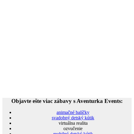
Objavte ešte viac zábavy s Aventurka Events:
animačné balíčky
svadobný detský kútik
virtuálna realita
ozvučenie
mobilný detský kútik