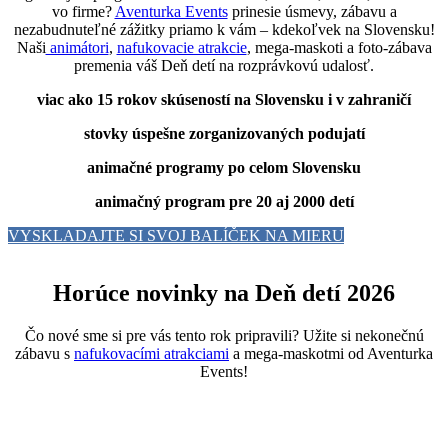
vo firme?
Aventurka Events
prinesie úsmevy, zábavu a
nezabudnuteľné zážitky priamo k vám – kdekoľvek na Slovensku!
Naši
animátori
,
nafukovacie atrakcie
, mega-maskoti a foto-zábava
premenia váš Deň detí na rozprávkovú udalosť.
viac ako 15 rokov skúseností na Slovensku i v zahraničí
stovky úspešne zorganizovaných podujatí
animačné programy po celom Slovensku
animačný program pre 20 aj 2000 detí
VYSKLADAJTE SI SVOJ BALÍČEK NA MIERU
Horúce novinky na Deň detí 2026
Čo nové sme si pre vás tento rok pripravili? Užite si nekonečnú
zábavu s
nafukovacími atrakciami
a mega-maskotmi od Aventurka
Events!